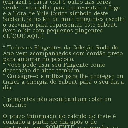
(em azul e furta-cor) e outro nas cores
verde e vermelho para representar o fogo
e a Tora de Yule (outro símbolo deste
Sabbat), já no kit de mini pingentes escolhi
o azevinho para representar este Sabbat.
(veja o kit com pequenos pingentes
CLIQUE AQUI)
* Todos os Pingentes da Coleção Roda do
Ano vem acompanhados com cordão preto
para amarrar no pescoço.
* Você pode usar seu Pingente como
decoração de altar também.
* Consagre-o e utilize para lhe proteger ou
trazer a energia do Sabbat para o seu dia a
dia.
* pingentes não acompanham colar ou
corrente.
O prazo informado no cálculo do frete é
contado a partir do dia após o de
postagem, vou SOMENTE as segundas ao