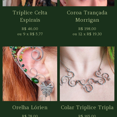
Tríplice Celta
Coroa Trançada
Espirais
Morrigan
R$
46,00
R$
198,00
ou
9
x
R$
5,77
ou
12
x
R$
19,30
Orelha Lórien
Colar Triplice Tripla
R$
78,00
R$
165,00