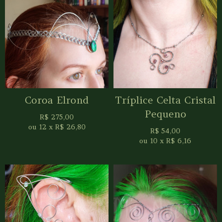
Coroa Elrond
Tríplice Celta Cristal
Pequeno
R$
275,00
ou
12
x
R$
26,80
R$
54,00
ou
10
x
R$
6,16