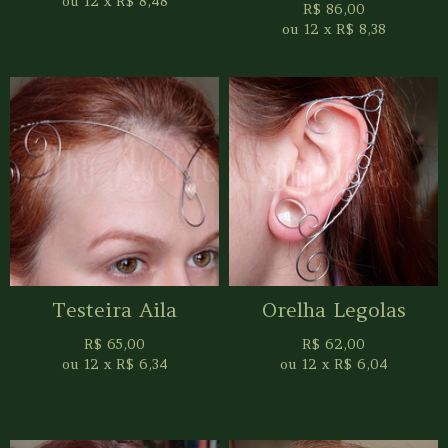
ou
12
x
R$
8,48
R$
86,00
ou
12
x
R$
8,38
Testeira Aila
Orelha Legolas
R$
65,00
R$
62,00
ou
12
x
R$
6,34
ou
12
x
R$
6,04