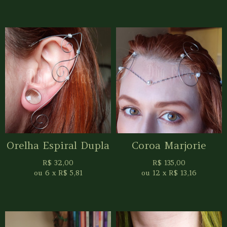
Orelha Espiral Dupla
Coroa Marjorie
R$
32,00
R$
135,00
ou
6
x
R$
5,81
ou
12
x
R$
13,16