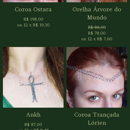
Coroa Ostara
Orelha Árvore do
Mundo
R$
198,00
ou
12
x
R$
19,30
R$
86,00
R$
78,00
ou
12
x
R$
7,60
Ankh
Coroa Trançada
Lórien
R$
87,00