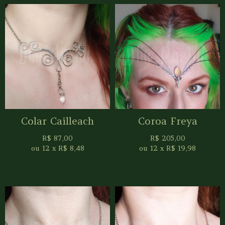
Colar Cailleach
Coroa Freya
R$
87,00
R$
205,00
ou
12
x
R$
8,48
ou
12
x
R$
19,98