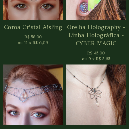
Coroa Cristal Aisling
Orelha Holography -
Linha Holográfica -
R$
58,00
CYBER MAGIC
ou
11
x
R$
6,09
R$
45,00
ou
9
x
R$
5,65