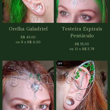
Orelha Galadriel
Testeira Espirais
Pentáculo
R$
43,00
ou
8
x
R$
6,00
R$
55,00
ou
11
x
R$
5,78