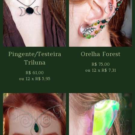
Pingente/Testeira
Orelha Forest
Triluna
R$
75,00
ou
12
x
R$
7,31
R$
61,00
ou
12
x
R$
5,95