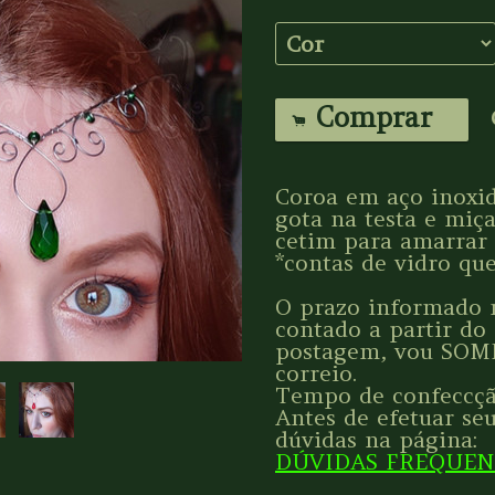
Comprar
.
Coroa em aço inoxid
gota na testa e miç
cetim para amarrar e
*contas de vidro que
O prazo informado n
contado a partir do
postagem, vou SOM
correio.
Tempo de confeccção
Antes de efetuar seu
dúvidas na página:
DÚVIDAS FREQUE