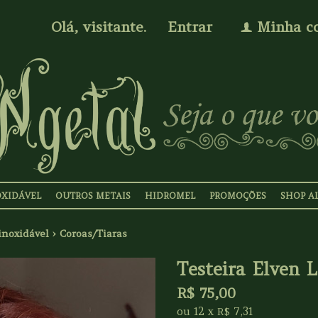
Olá, visitante.
Entrar
Minha c
f
OXIDÁVEL
OUTROS METAIS
HIDROMEL
PROMOÇÕES
SHOP A
inoxidável
›
Coroas/Tiaras
Testeira Elven 
R$
75,00
ou
12
x
7,31
R$