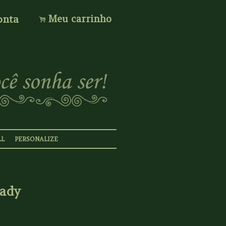
onta
Meu carrinho
.
LL
PERSONALIZE
Lady