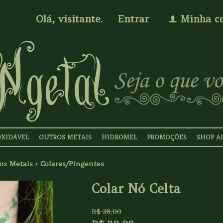
Olá, visitante.
Entrar
Minha c
f
OXIDÁVEL
OUTROS METAIS
HIDROMEL
PROMOÇÕES
SHOP A
os Metais
›
Colares/Pingentes
Colar Nó Celta
R$
38,00