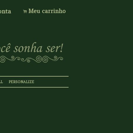
onta
Meu carrinho
.
LL
PERSONALIZE