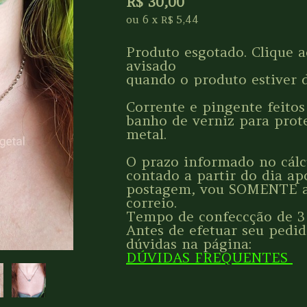
R$
30,00
ou
6
x
5,44
R$
Produto esgotado. Clique a
avisado
quando o produto estiver d
Corrente e pingente feito
banho de verniz para prot
metal.
O prazo informado no cálcu
contado a partir do dia ap
postagem, vou SOMENTE a
correio.
Tempo de confeccção de 3 a
Antes de efetuar seu pedid
dúvidas na página:
DÚVIDAS FREQUENTES