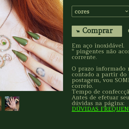
Comprar
.
Em aço inoxidável.
* pingentes não ac
corrente.
O prazo informado n
contado a partir do
postagem, vou SOM
correio.
Tempo de confeccção
Antes de efetuar seu
dúvidas na página:
DÚVIDAS FREQUE