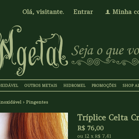
Olá, visitante.
Entrar
Minha c
f
OXIDÁVEL
OUTROS METAIS
HIDROMEL
PROMOÇÕES
SHOP A
inoxidável
›
Pingentes
Tríplice Celta Cr
R$
76,00
ou
12
x
7,41
R$