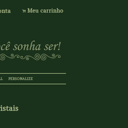
onta
Meu carrinho
.
LL
PERSONALIZE
istais