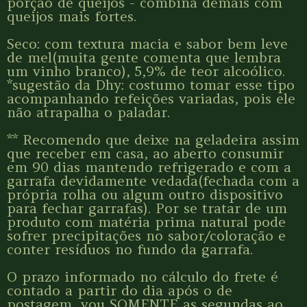
porção de queijos - combina demais com
queijos mais fortes.
Seco: com textura macia e sabor bem leve
de mel(muita gente comenta que lembra
um vinho branco), 5,9% de teor alcoólico.
*sugestão da Dhy: costumo tomar esse tipo
acompanhando refeições variadas, pois ele
não atrapalha o paladar.
** Recomendo que deixe na geladeira assim
que receber em casa, ao aberto consumir
em 90 dias mantendo refrigerado e com a
garrafa devidamente vedada(fechada com a
própria rolha ou algum outro dispositivo
para fechar garrafas). Por se tratar de um
produto com matéria prima natural pode
sofrer precipitações no sabor/coloração e
conter resíduos no fundo da garrafa.
O prazo informado no cálculo do frete é
contado a partir do dia após o de
postagem, vou SOMENTE as segundas ao