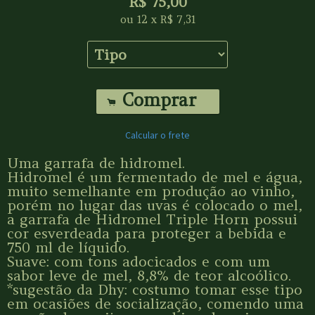
R$
75,00
ou
12
x
R$
7,31
Comprar
.
Calcular o frete
Uma garrafa de hidromel.
Hidromel é um fermentado de mel e água,
muito semelhante em produção ao vinho,
porém no lugar das uvas é colocado o mel,
a garrafa de Hidromel Triple Horn possui
cor esverdeada para proteger a bebida e
750 ml de líquido.
Suave: com tons adocicados e com um
sabor leve de mel, 8,8% de teor alcoólico.
*sugestão da Dhy: costumo tomar esse tipo
em ocasiões de socialização, comendo uma