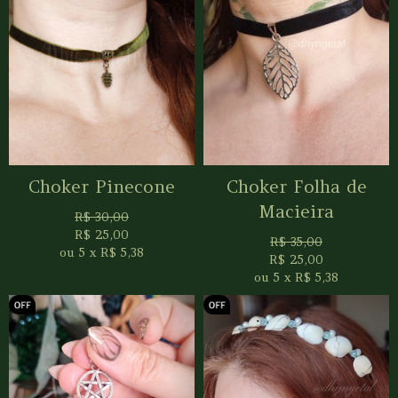
Choker Pinecone
Choker Folha de
Macieira
R$
30,00
R$
25,00
R$
35,00
ou
5
x
R$
5,38
R$
25,00
ou
5
x
R$
5,38