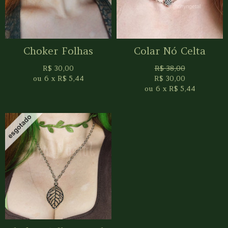
Choker Folhas
Colar Nó Celta
R$
30,00
R$
38,00
ou
6
x
R$
5,44
R$
30,00
ou
6
x
R$
5,44