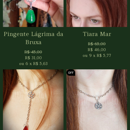
Pingente Lágrima da
Tiara Mar
Bruxa
R$
65,00
R$
46,00
R$
45,00
ou
9
x
R$
5,77
R$
31,00
ou
6
x
R$
5,63