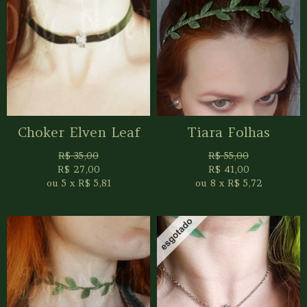
Choker Elven Leaf
Tiara Folhas
R$
35,00
R$
55,00
R$
27,00
R$
41,00
ou
5
x
R$
5,81
ou
8
x
R$
5,72