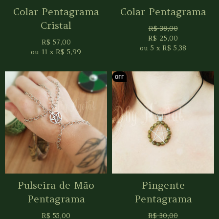
Colar Pentagrama
Colar Pentagrama
Cristal
R$
38,00
R$
25,00
R$
57,00
ou
5
x
R$
5,38
ou
11
x
R$
5,99
Pulseira de Mão
Pingente
Pentagrama
Pentagrama
R$
55,00
R$
30,00